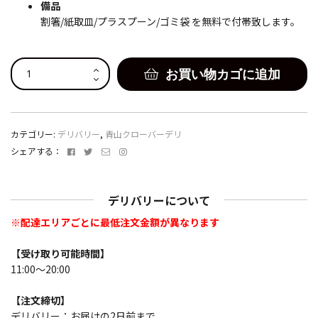
備品
割箸/紙取皿/プラスプーン/ゴミ袋 を無料で付帯致します。
リ
お買い物カゴに追加
ッ
チ
ク
ロ
カテゴリー:
デリバリー
,
青山クローバーデリ
ー
Facebook
Twitter
メ
Instagram
シェアする：
バ
ー
ー
ル
パ
ア
デリバリーについて
ド
ー
レ
テ
※配達エリアごとに最低注文金額が異なります
ス
ィ
ー
【受け取り可能時間】
-
11:00～20:00
2,200
円
【注文締切】
/
デリバリー：お届けの2日前まで