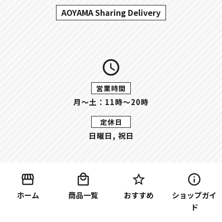
AOYAMA Sharing Delivery
query_builder
営業時間
月〜土：11時～20時
定休日
日曜日, 祝日
ホーム
商品一覧
おすすめ
ショップガイ
ド