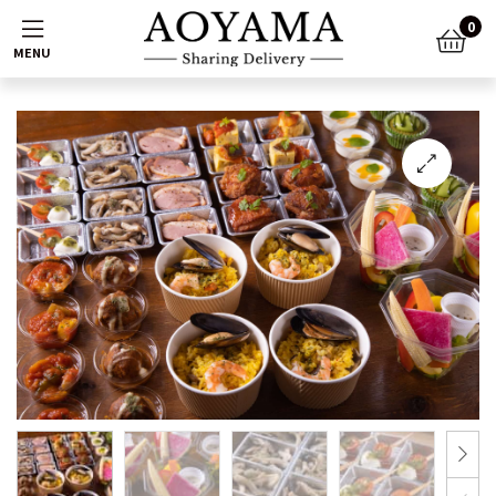
Menu
0
🔍