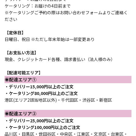
1
ケータリング：お届けの4日前まで
人
※ケータリングご予約の際はお問い合わせフォームよりご連絡く
個
ださい
【定休日】
日曜日、祝日 ※ただし年末年始は一部変更あり
【お支払い方法】
現金、クレジットカード各種、請求書払い（法人様のみ）
【配達可能エリア】
◉配達エリア①
・デリバリー15,000円以上のご注文
・ケータリング80,000円以上のご注文
港区(エリア2該当地区以外)・千代田区・渋谷区・新宿区
◉配達エリア②
・デリバリー25,000円以上のご注文
・ケータリング100,000円以上のご注文
品川区・目黒区・世田谷区・中央区・江東区・文京区・台東区・